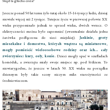
Skąd ta głucha cisza?
Jeszcze ponad 50 lat temu żyło tutaj około 15-16 tysięcy ludzi, dzisiaj
niewiele więcej niż 2 tysiące. Tutejsze życie w pierwszej połowie XX
wieku przypominało jednak to sprzed wieku, dwóch wstecz. O
elektryczności można było zapomnieć (ewentualnie działała jedna
żarówka podłączona do sieci miejskiej).
Jaskinie, groty
mieszkalne i domostwa, których wnętrza są miniaturowe,
mogły pomieścić wieloosobowe rodziny oraz ich... cały
zwierzyniec: kury, osły, konie.
Dzieci mogły spać w szufladach
komódek, a zwierzęta miały swoje miejsce np. pod łóżkiem. To
niewiarygodne, że jeszcze w latach 50. XX wieku na porządku
dziennym były takie sceny niczym miks starożytności ze
średniowieczem.