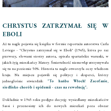
CHRYSTUS ZATRZYMAŁ SIĘ W
EBOLI
Aż tu nagle pojawia się książka w formie reportażu autorstwa Carla
Leviego - "Chrystus zatrzymał się w Eboli" (1945), która po raz
pierwszy, słowami siostry autora, opisała spartańskie warunki, w
jakich żyją mieszkańcy Matery. Śmiertelność niemowląt utrzymywała
się tu na poziomie 50%. Historia ta nagle otworzyła oczy władzom
kraju. Na miejscu pojawili się politycy i eksperci, którzy
jednogłośnie stwierdzili:
"To hańba Włoch! Zacofanie,
siedlisko chorób i epidemii - czas na rewolucję".
Dokładnie w 1945 roku podjęto decyzję: wysiedlamy mieszkańców
Sassi i przenosimy ich do nowych mieszkań poza obszar