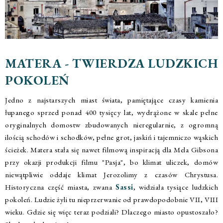
MATERA - TWIERDZA LUDZKICH
POKOLEŃ
Jedno z najstarszych miast świata, pamiętające czasy kamienia
łupanego sprzed ponad 400 tysięcy lat, wydrążone w skale pełne
oryginalnych domostw zbudowanych nieregularnie, z ogromną
ilością schodów i schodków, pełne grot, jaskiń i tajemniczo wąskich
ścieżek. Matera stała się nawet filmową inspiracją dla Mela Gibsona
przy okazji produkcji filmu "Pasja", bo klimat uliczek, domów
niewątpliwie oddaje klimat Jerozolimy z czasów Chrystusa.
Historyczna część miasta, zwana
Sassi
, widziała tysiące ludzkich
pokoleń. Ludzie żyli tu nieprzerwanie od prawdopodobnie VII, VIII
wieku. Gdzie się więc teraz podziali? Dlaczego miasto opustoszało?