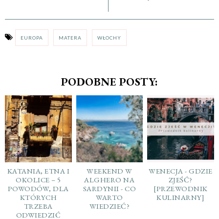
EUROPA
MATERA
WŁOCHY
PODOBNE POSTY:
KATANIA, ETNA I
WEEKEND W
WENECJA - GDZIE
OKOLICE – 5
ALGHERO NA
ZJEŚĆ?
POWODÓW, DLA
SARDYNII - CO
[PRZEWODNIK
KTÓRYCH
WARTO
KULINARNY]
TRZEBA
WIEDZIEĆ?
ODWIEDZIĆ