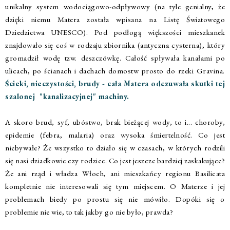
unikalny system wodociągowo-odpływowy (na tyle genialny, że
dzięki niemu Matera została wpisana na Listę Światowego
Dziedzictwa UNESCO). Pod podłogą większości mieszkanek
znajdowało się coś w rodzaju zbiornika (antyczna cysterna), który
gromadził wodę tzw. deszczówkę. Całość spływała kanałami po
ulicach, po ścianach i dachach domostw prosto do rzeki Gravina.
Ścieki, nieczystości, brudy - cała Matera odczuwała skutki tej
szalonej "kanalizacyjnej" machiny.
A skoro brud, syf, ubóstwo, brak bieżącej wody, to i... choroby,
epidemie (febra, malaria) oraz wysoka śmiertelność. Co jest
niebywałe? Że wszystko to działo się w czasach, w których rodzili
się nasi dziadkowie czy rodzice. Co jest jeszcze bardziej zaskakujące?
Że ani rząd i władza Włoch, ani mieszkańcy regionu Basilicata
kompletnie nie interesowali się tym miejscem. O Materze i jej
problemach biedy po prostu się nie mówiło. Dopóki się o
problemie nie wie, to tak jakby go nie było, prawda?