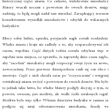
historycznej części miasta. Co ciekawe, wielokrotnie mieszkańcy
Matery wracali nocami z powrotem do swoich domów, mając
nadzieję, że będą mogli nadal tam mieszkać. Zarządzający terenem
konsekwentnie wysiedlali mieszkańców i odsyłali do wskazanych
budynków.
Bliscy sobie ludzie, sąsiedzi, przyjaciele nagle zostali rozdzieleni.
Władze miasta i kraju nie zadbały o to, aby rozparcelowywać ich
razem, wspólnie. Część dużych rodzin została odsyłana więc w
zupełnie inne miejsca, co sprawiło, że naprawdę dużo czasu zajęło,
aby "zacofani" mieszkańcy mogli rozpocząć swoje życie na nowo,
nowocześniej. Przez pierwsze dziesięciolecia czuli się oni obco i
nieswojo. Część z nich chciała zaraz po "oczyszczeniu" i wstępnej
rewitalizacji miasta wrócić z powrotem do swoich domów. Nie było
to jednak takie łatwe, bo władze Matery podjęły decyzję o tym, że
powrót, owszem, jest możliwy, ale wedle ściśle ustalonych reguł.
Możliwa była więc tylko 99-letnia dzierżawa budynku w zamian za
podjęcie się misji odrestaurowania mieszkania, fasady we