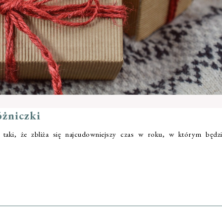
óżniczki
 taki, że zbliża się najcudowniejszy czas w roku, w którym będz