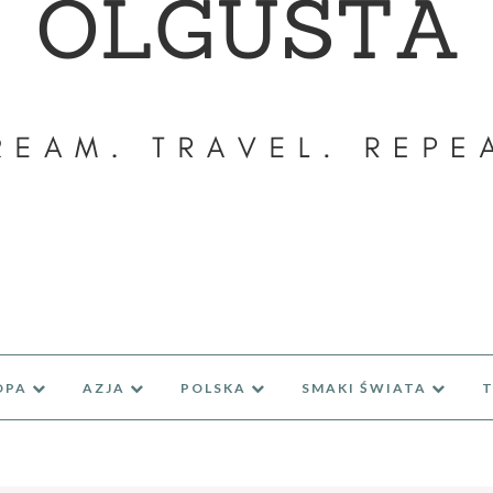
OPA
AZJA
POLSKA
SMAKI ŚWIATA
T