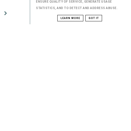
ENSURE QUALITY OF SERVICE, GENERATE USAGE
STATISTICS, AND TO DETECT AND ADDRESS ABUSE.
LEARN MORE
GOT IT
PINTEREST
ETYKIETY
INSPIRACJE
WŁOCHY
SRI LANKA
TRAVEL TIPS
PORTUGALIA
MALEZJA
PORTO
BANGKOK
SINGAPUR
PRZEWODNIK KULINARNY
APULIA
WENECJA
PODRÓŻE
WARSZAWA
BARI
HISZPANIA
KUALA LUMPUR
INSTAGRAM