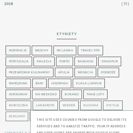
(35)
2018
ETYKIETY
INSPIRACJE
WŁOCHY
SRI LANKA
TRAVEL TIPS
PORTUGALIA
MALEZJA
PORTO
BANGKOK
SINGAPUR
PRZEWODNIK KULINARNY
APULIA
WENECJA
PODRÓŻE
WARSZAWA
BARI
HISZPANIA
KUALA LUMPUR
INSTAGRAM
NA WEEKEND
BURANO
TANIE LOTY
BARCELONA
LANZAROTE
WIEDEŃ
KUCHNIA
SYCYLIA
BERGAMO
LONDYN
UKRAINA
THIS SITE USES COOKIES FROM GOOGLE TO DELIVER ITS
SERVICES AND TO ANALYZE TRAFFIC. YOUR IP ADDRESS
AND USER-AGENT ARE SHARED WITH GOOGLE ALONG
COPYRIGHT © 2016
OLGUSTA
, BLOGGER
BLOG DESIGN: