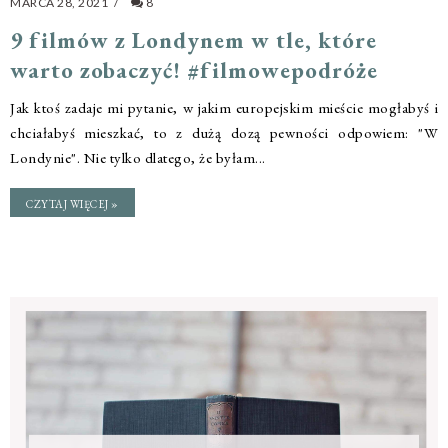
MARCA 28, 2021
/
8
9 filmów z Londynem w tle, które
warto zobaczyć! #filmowepodróże
Jak ktoś zadaje mi pytanie, w jakim europejskim mieście mogłabyś i
chciałabyś mieszkać, to z dużą dozą pewności odpowiem: "W
Londynie". Nie tylko dlatego, że byłam...
CZYTAJ WIĘCEJ »