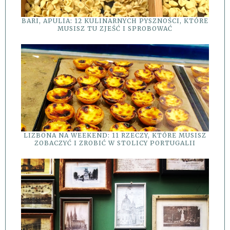
BARI, APULIA: 12 KULINARNYCH PYSZNOŚCI, KTÓRE
MUSISZ TU ZJEŚĆ I SPROBOWAĆ
LIZBONA NA WEEKEND: 11 RZECZY, KTÓRE MUSISZ
ZOBACZYĆ I ZROBIĆ W STOLICY PORTUGALII