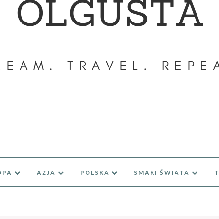
OPA
AZJA
POLSKA
SMAKI ŚWIATA
T