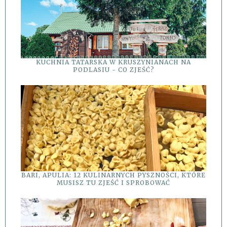
KUCHNIA TATARSKA W KRUSZYNIANACH NA
PODLASIU - CO ZJEŚĆ?
BARI, APULIA: 12 KULINARNYCH PYSZNOŚCI, KTÓRE
MUSISZ TU ZJEŚĆ I SPROBOWAĆ