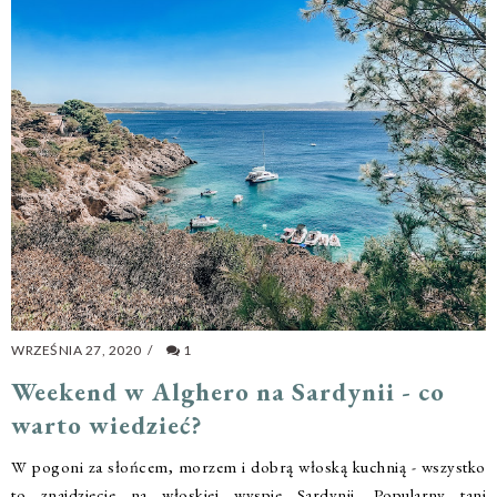
WRZEŚNIA 27, 2020
/
1
Weekend w Alghero na Sardynii - co
warto wiedzieć?
W pogoni za słońcem, morzem i dobrą włoską kuchnią - wszystko
to znajdziecie na włoskiej wyspie Sardynii. Popularny tani