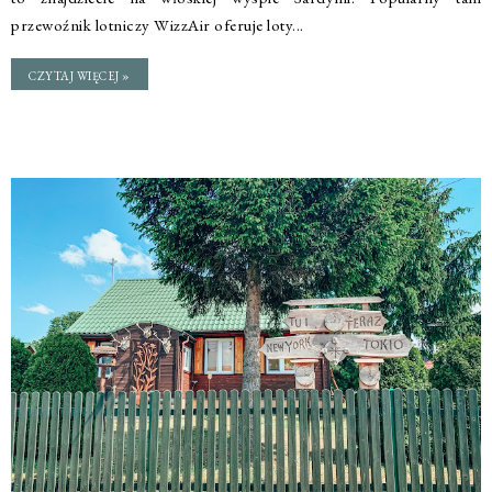
przewoźnik lotniczy WizzAir oferuje loty...
CZYTAJ WIĘCEJ »