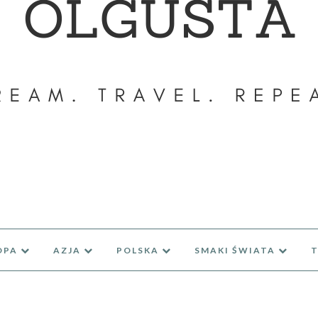
OPA
AZJA
POLSKA
SMAKI ŚWIATA
T