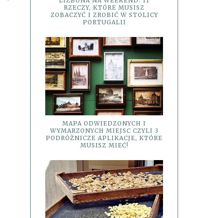
LIZBONA NA WEEKEND: 11
RZECZY, KTÓRE MUSISZ
ZOBACZYĆ I ZROBIĆ W STOLICY
PORTUGALII
MAPA ODWIEDZONYCH I
WYMARZONYCH MIEJSC CZYLI 3
PODRÓŻNICZE APLIKACJE, KTÓRE
MUSISZ MIEĆ!