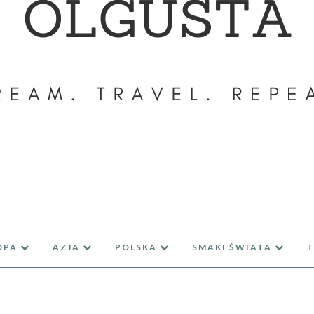
OPA
AZJA
POLSKA
SMAKI ŚWIATA
T