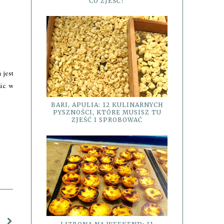
CO ZJEŚĆ?
 jest
lic w
BARI, APULIA: 12 KULINARNYCH
PYSZNOŚCI, KTÓRE MUSISZ TU
ZJEŚĆ I SPROBOWAĆ