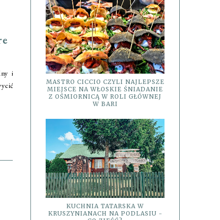
re
lny i
MASTRO CICCIO CZYLI NAJLEPSZE
ycić
MIEJSCE NA WŁOSKIE ŚNIADANIE
Z OŚMIORNICĄ W ROLI GŁÓWNEJ
W BARI
KUCHNIA TATARSKA W
KRUSZYNIANACH NA PODLASIU -