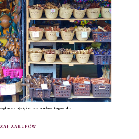
ngkoku - największe weekendowe targowisko
SZAŁ ZAKUPÓW