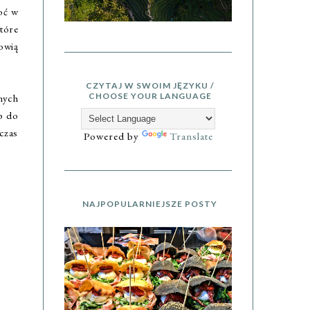
oć w
tóre
owią
CZYTAJ W SWOIM JĘZYKU /
CHOOSE YOUR LANGUAGE
nych
b do
czas
Powered by
Translate
NAJPOPULARNIEJSZE POSTY