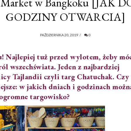
 Market w Bangkoku [JAK
GODZINY OTWARCIA]
PAŹDZIERNIKA 20, 2019
/
0
Najlepiej tuż przed wylotem, żeby mó
ról wszechświata. Jeden z najbardziej
cy Tajlandii czyli targ Chatuchak. Czy
iejsze: w jakich dniach i godzinach możn
 ogromne targowisko?