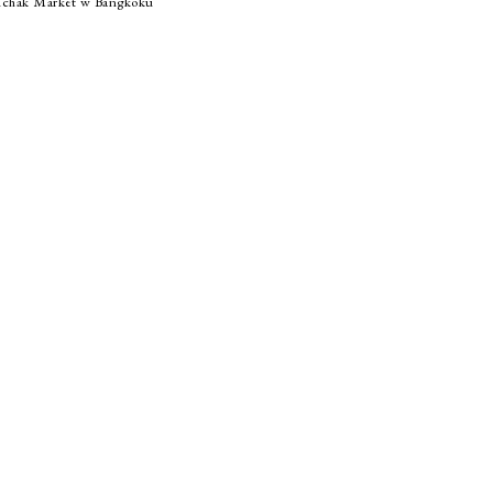
uchak Market w Bangkoku