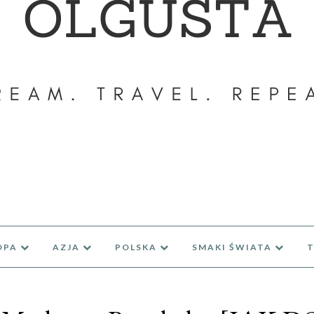
OPA
AZJA
POLSKA
SMAKI ŚWIATA
T