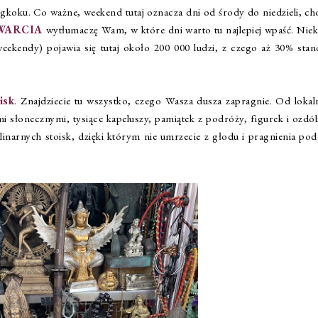
koku. Co ważne, weekend tutaj oznacza dni od środy do niedzieli, ch
TWARCIA
wytłumaczę Wam, w które dni warto tu najlepiej wpaść. Niek
 weekendy) pojawia się tutaj około 200 000 ludzi, z czego aż 30% stan
isk
. Znajdziecie tu wszystko, czego Wasza dusza zapragnie. Od lokal
i słonecznymi, tysiące kapeluszy, pamiątek z podróży, figurek i ozdó
linarnych stoisk, dzięki którym nie umrzecie z głodu i pragnienia pod