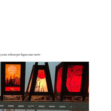
ręcznie robionymi łapaczami snów