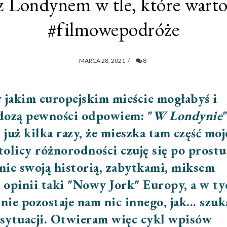
z Londynem w tle, które warto
#filmowepodróże
MARCA 28, 2021
/
8
w jakim europejskim mieście mogłabyś i
 dozą pewności odpowiem: "
W Londynie
"
już kilka razy, że mieszka tam część moj
stolicy różnorodności czuję się po prostu
nie swoją historią, zabytkami, miksem
opinii taki "Nowy Jork" Europy, a w ty
ie pozostaje nam nic innego, jak... szuk
 sytuacji. Otwieram więc cykl wpisów