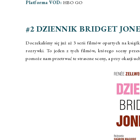
Platforma VOD:
HBO GO
#2 DZIENNIK BRIDGET JONE
Doczekaliśmy się już aż 3 serii filmów opartych na książk
rozrywki. To jeden z tych filmów, którego sceny przesz
pomoże nam przetrwać te straszne sceny, a przy okazji uchyl