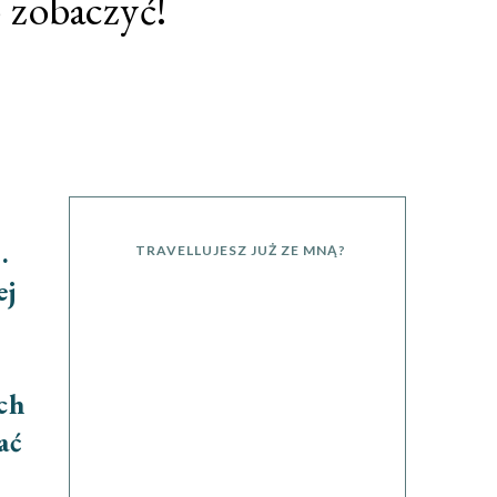
 zobaczyć!
.
TRAVELLUJESZ JUŻ ZE MNĄ?
ej
ch
ać