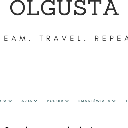
OPA
AZJA
POLSKA
SMAKI ŚWIATA
T