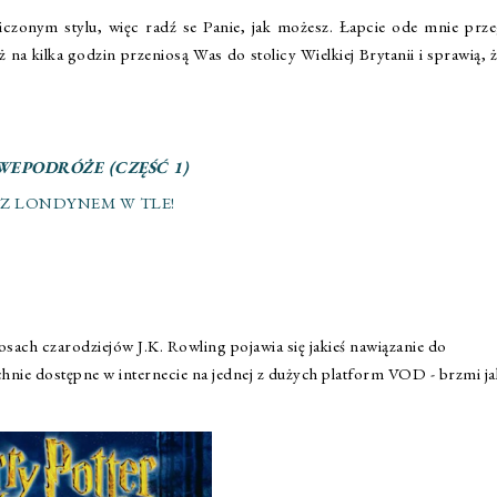
onym stylu, więc radź se Panie, jak możesz. Łapcie ode mnie prze
a kilka godzin przeniosą Was do stolicy Wielkiej Brytanii i sprawią, 
WEPODRÓŻE (CZĘŚĆ 1)
 Z LONDYNEM W TLE!
losach czarodziejów J.K. Rowling pojawia się jakieś nawiązanie do
echnie dostępne w internecie na jednej z dużych platform VOD - brzmi ja