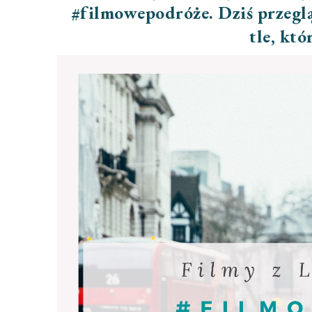
#filmowepodróże. Dziś przegl
tle, któ