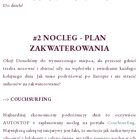
Do dzieła!
#2 NOCLEG - PLAN
ZAKWATEROWANIA
Okej! Dotarliśmy do wymarzonego miejsca, ale przecież gdzieś
trzeba nocować i zbierać siły na wędrówki i zwiedzanie każdego
kolejnego dnia. Jak tanio podróżować po Europie i nie stracić
milionów na zakwaterowanie?
--> COUCHSURFING
Najbardziej ekonomiczny podróżniczy duet to oczywiście
AUTOSTOP + zaplanowany nocleg na portalu
Couchsurfing
.
Największą zaletą tej inicjatywy jest fakt, że możecie jak żaden turysta
obcować z lokalsami z całego świata, nie tylko poprzez nocleg w ich