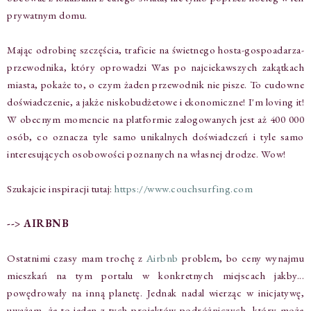
prywatnym domu.
Mając odrobinę szczęścia, traficie na świetnego hosta-gospoadarza-
przewodnika, który oprowadzi Was po najciekawszych zakątkach
miasta, pokaże to, o czym żaden przewodnik nie pisze. To cudowne
doświadczenie, a jakże niskobudżetowe i ekonomiczne! I'm loving it!
W obecnym momencie na platformie zalogowanych jest aż 400 000
osób, co oznacza tyle samo unikalnych doświadczeń i tyle samo
interesujących osobowości poznanych na własnej drodze. Wow!
Szukajcie inspiracji tutaj:
https://www.couchsurfing.com
--> AIRBNB
Ostatnimi czasy mam trochę z
Airbnb
problem, bo ceny wynajmu
mieszkań na tym portalu w konkretnych miejscach jakby...
powędrowały na inną planetę. Jednak nadal wierząc w inicjatywę,
uważam, że to jeden z tych projektów podróżniczych, który może