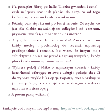
Na początku filtruj po haśle "Liczba gwiazdek i cena" -
czyli najlepszy stosunek jakości do ceny, to od tego
kroku rozpoczynam każde poszukiwanie
Później baw się filtrami po lewej stronie. Zdecyduj co
jest dla Ciebie najważniejsze: odległość od centrum,
prywatna łazienka, a może widok na morze?
Czytaj komentarze bookingowców! Zawsze oceniam
każdy nocleg i podchodzę do recenzji naprawdę
profesjonalnie i rzetelnie, bo wiem, że innym moja
subiektywna opinia się przyda. Opisuj wszystko, każdy
plus i każdy minus - pomożesz innym!
Wybierz pokój / łóżko o najniższym koszcie - każdy
hotel/hostel oferujący tu swoje usługi i pokoje, daje Ci
do wyboru zwykle kilka opcji. Popatrz, czego brakuje w
jednym pokoju, a co znajdziesz w drugim i wybierz
najkorzystniejsza opcję
A potem pakuj walizki! :)
Szukajcie cudownych noclegów tutaj:
https://www.booking.com/