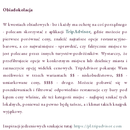
Obiadokolacja
W kwestiach obiadowych - bo i każdy ma ochotę na coś porządnego
- polecam skorzystać z aplikacji
TripAdvisor
,
gdzie możecie po
pierwsze porównać ceny, znaleźć najtańsze opcje restauracyjno-
barowe, a co najważniejsze - sprawdzić, czy faktycznie miejsce to
jest polecane przez innych turystów-podróżników. Wystarczy, że
przefiltrujecie opcje w konkretnym miejscu lub dzielnicy miasta i
zaznaczycie opcję widełek cenowych. TripAdvisor pokazuje Wam
możliwości w trzech wariantach: $$ - niskobudżetowo, $$$ -
umiarkowane ceny, $$$$ - drogo.
Możecie pobawić się w
poszukiwaniach i filtrować odpowiednio restauracje czy bary pod
kątem ceny właśnie, ale też kategorii miejsc - najlepiej szukać tych
lokalnych, ponieważ na pewno będą tańsze, a i klimat takich knajpek
wyjątkowy.
Inspiracji jedzeniowych szukajcie tutaj:
https://pl.tripadvisor.com