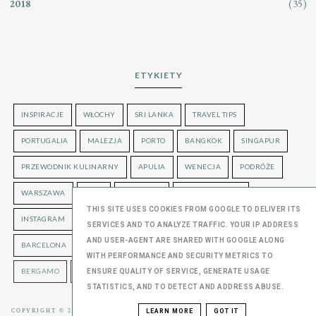
(35)
2018
ETYKIETY
INSPIRACJE
WŁOCHY
SRI LANKA
TRAVEL TIPS
PORTUGALIA
MALEZJA
PORTO
BANGKOK
SINGAPUR
PRZEWODNIK KULINARNY
APULIA
WENECJA
PODRÓŻE
WARSZAWA
BARI
HISZPANIA
KUALA LUMPUR
THIS SITE USES COOKIES FROM GOOGLE TO DELIVER ITS
INSTAGRAM
NA WEEKEND
BURANO
TANIE LOTY
SERVICES AND TO ANALYZE TRAFFIC. YOUR IP ADDRESS
AND USER-AGENT ARE SHARED WITH GOOGLE ALONG
BARCELONA
LANZAROTE
WIEDEŃ
KUCHNIA
SYCYLIA
WITH PERFORMANCE AND SECURITY METRICS TO
BERGAMO
LONDYN
UKRAINA
ENSURE QUALITY OF SERVICE, GENERATE USAGE
STATISTICS, AND TO DETECT AND ADDRESS ABUSE.
LEARN MORE
GOT IT
COPYRIGHT © 2016
OLGUSTA
, BLOGGER
BLOG DESIGN: