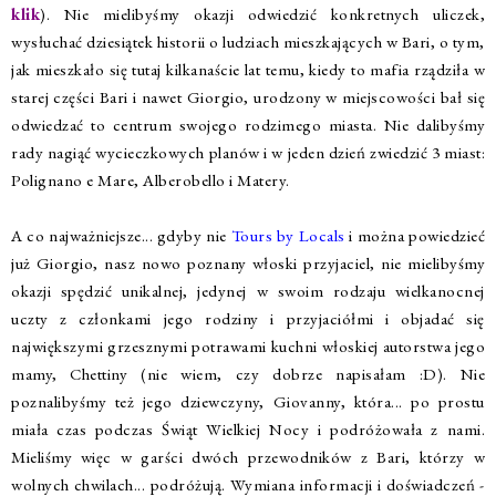
klik
). Nie mielibyśmy okazji odwiedzić konkretnych uliczek,
wysłuchać dziesiątek historii o ludziach mieszkających w Bari, o tym,
jak mieszkało się tutaj kilkanaście lat temu, kiedy to mafia rządziła w
starej części Bari i nawet Giorgio, urodzony w miejscowości bał się
odwiedzać to centrum swojego rodzimego miasta. Nie dalibyśmy
rady nagiąć wycieczkowych planów i w jeden dzień zwiedzić 3 miast:
Polignano e Mare, Alberobello i Matery.
A co najważniejsze... gdyby nie
Tours by Locals
i można powiedzieć
już Giorgio, nasz nowo poznany włoski przyjaciel, nie mielibyśmy
okazji spędzić unikalnej, jedynej w swoim rodzaju wielkanocnej
uczty z członkami jego rodziny i przyjaciółmi i objadać się
największymi grzesznymi potrawami kuchni włoskiej autorstwa jego
mamy, Chettiny (nie wiem, czy dobrze napisałam :D). Nie
poznalibyśmy też jego dziewczyny, Giovanny, która... po prostu
miała czas podczas Świąt Wielkiej Nocy i podróżowała z nami.
Mieliśmy więc w garści dwóch przewodników z Bari, którzy w
wolnych chwilach... podróżują. Wymiana informacji i doświadczeń -