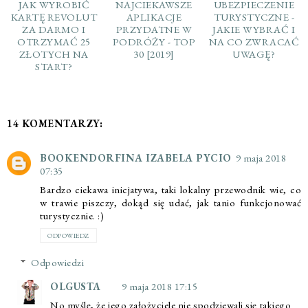
JAK WYROBIĆ
NAJCIEKAWSZE
UBEZPIECZENIE
KARTĘ REVOLUT
APLIKACJE
TURYSTYCZNE -
ZA DARMO I
PRZYDATNE W
JAKIE WYBRAĆ I
OTRZYMAĆ 25
PODRÓŻY - TOP
NA CO ZWRACAĆ
ZŁOTYCH NA
30 [2019]
UWAGĘ?
START?
14 KOMENTARZY:
BOOKENDORFINA IZABELA PYCIO
9 maja 2018
07:35
Bardzo ciekawa inicjatywa, taki lokalny przewodnik wie, co
w trawie piszczy, dokąd się udać, jak tanio funkcjonować
turystycznie. :)
ODPOWIEDZ
Odpowiedzi
OLGUSTA
9 maja 2018 17:15
No myślę, że jego założyciele nie spodziewali się takiego