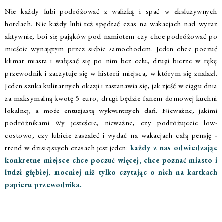
Nie każdy lubi podróżować z walizką i spać w eksluzywnych
hotelach. Nie każdy lubi też spędzać czas na wakacjach nad wyraz
aktywnie, boi się pająków pod namiotem czy chce podróżować po
mieście wynajętym przez siebie samochodem. Jeden chce poczuć
klimat miasta i wałęsać się po nim bez celu, drugi bierze w rękę
przewodnik i zaczytuje się w historii miejsca, w którym się znalazł.
Jeden szuka kulinarnych okazji i zastanawia się, jak zjeść w ciągu dnia
za maksymalną kwotę 5 euro, drugi będzie fanem domowej kuchni
lokalnej, a może entuzjastą wykwintnych dań. Nieważne, jakimi
podróżnikami Wy jesteście, nieważne, czy podróżujecie low-
costowo, czy lubicie zaszaleć i wydać na wakacjach całą pensję -
trend w dzisiejszych czasach jest jeden:
każdy z nas odwiedzając
konkretne miejsce chce poczuć więcej, chce poznać miasto i
ludzi głębiej, mocniej niż tylko czytając o nich na kartkach
papieru przewodnika.