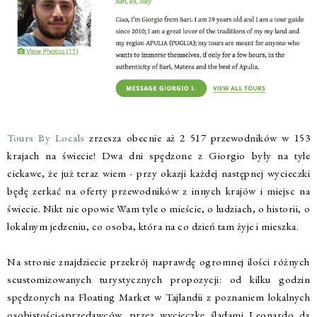
Tours By Locals
zrzesza obecnie aż 2 517 przewodników w 153
krajach na świecie! Dwa dni spędzone z Giorgio były na tyle
ciekawe, że już teraz wiem - przy okazji każdej następnej wycieczki
będę zerkać na oferty przewodników z innych krajów i miejsc na
świecie. Nikt nie opowie Wam tyle o mieście, o ludziach, o historii, o
lokalnym jedzeniu, co osoba, która na co dzień tam żyje i mieszka.
Na stronie znajdziecie przekrój naprawdę ogromnej ilości różnych
scustomizowanych turystycznych propozycji: od kilku godzin
spędzonych na Floating Market w Tajlandii z poznaniem lokalnych
osobistości-sprzedawców, przez wycieczkę śladami Leonardo da