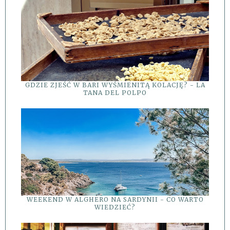
GDZIE ZJEŚĆ W BARI WYŚMIENITĄ KOLACJĘ? - LA
TANA DEL POLPO
WEEKEND W ALGHERO NA SARDYNII - CO WARTO
WIEDZIEĆ?