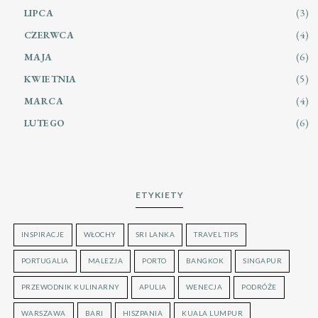
(3)
LIPCA
(4)
CZERWCA
(6)
MAJA
(5)
KWIETNIA
(4)
MARCA
(6)
LUTEGO
ETYKIETY
INSPIRACJE
WŁOCHY
SRI LANKA
TRAVEL TIPS
PORTUGALIA
MALEZJA
PORTO
BANGKOK
SINGAPUR
PRZEWODNIK KULINARNY
APULIA
WENECJA
PODRÓŻE
WARSZAWA
BARI
HISZPANIA
KUALA LUMPUR