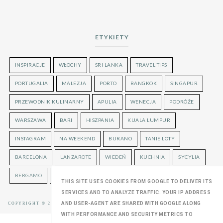
ETYKIETY
INSPIRACJE
WŁOCHY
SRI LANKA
TRAVEL TIPS
PORTUGALIA
MALEZJA
PORTO
BANGKOK
SINGAPUR
PRZEWODNIK KULINARNY
APULIA
WENECJA
PODRÓŻE
WARSZAWA
BARI
HISZPANIA
KUALA LUMPUR
INSTAGRAM
NA WEEKEND
BURANO
TANIE LOTY
BARCELONA
LANZAROTE
WIEDEŃ
KUCHNIA
SYCYLIA
BERGAMO
LONDYN
UKRAINA
THIS SITE USES COOKIES FROM GOOGLE TO DELIVER ITS
SERVICES AND TO ANALYZE TRAFFIC. YOUR IP ADDRESS
AND USER-AGENT ARE SHARED WITH GOOGLE ALONG
COPYRIGHT © 2016
OLGUSTA
, BLOGGER
BLOG DESIGN:
KAROGRAFIA.PL
WITH PERFORMANCE AND SECURITY METRICS TO