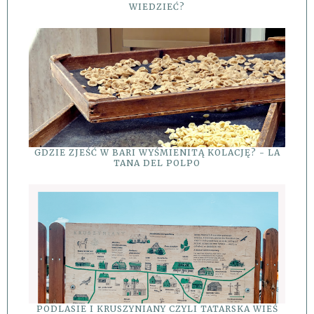
WIEDZIEĆ?
GDZIE ZJEŚĆ W BARI WYŚMIENITĄ KOLACJĘ? - LA
TANA DEL POLPO
PODLASIE I KRUSZYNIANY CZYLI TATARSKA WIEŚ