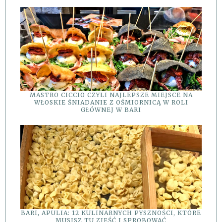
MASTRO CICCIO CZYLI NAJLEPSZE MIEJSCE NA
WŁOSKIE ŚNIADANIE Z OŚMIORNICĄ W ROLI
GŁÓWNEJ W BARI
BARI, APULIA: 12 KULINARNYCH PYSZNOŚCI, KTÓRE
MUSISZ TU ZJEŚĆ I SPROBOWAĆ