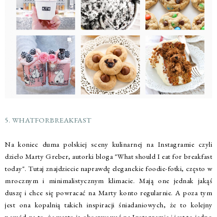
5. WHATFORBREAKFAST
Na koniec duma polskiej sceny kulinarnej na Instagramie czyli
dzieło Marty Greber, autorki bloga "What should I eat for breakfast
today". Tutaj znajdziecie naprawdę eleganckie foodie-fotki, często w
mrocznym i minimalistycznym klimacie. Mają one jednak jakąś
duszę i chce się powracać na Marty konto regularnie. A poza tym
jest ona kopalnią takich inspiracji śniadaniowych, że to kolejny
powód na to, że warto ją obserwować na Instagramie i jest to jedno