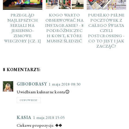
PRZEGLĄD
KOGO WARTO
PUDEŁKO PEŁNE
NAJLEPSZYCH
OBSERWOWAĆ NA
POCZTÓWEK Z
SERIALI NA
INSTAGRAMIE? - 8
CAŁEGO ŚWIATA
JESIENNO-
PODRÓŻNICZYC
CZYLI
ZIMOWE
H KONT, KTÓRE
POSTCROSSING -
WIECZORY [CZ. 1]
MUSISZ ŚLEDZIĆ
CO TO JEST I JAK
ZACZĄĆ?
8 KOMENTARZY:
GIBOBOBASY
1 maja 2018 08:30
Uwielbiam kulinarne konta😊
ODPOWIEDZ
KASIA
1 maja 2018 15:05
Ciekawe propozycje. ��