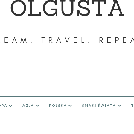
OPA
AZJA
POLSKA
SMAKI ŚWIATA
T