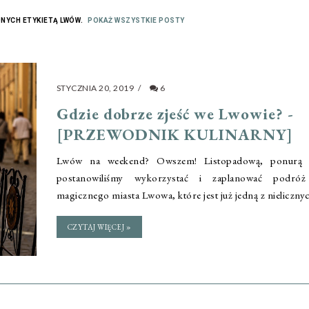
NYCH ETYKIETĄ
LWÓW
.
POKAŻ WSZYSTKIE POSTY
STYCZNIA 20, 2019
/
6
Gdzie dobrze zjeść we Lwowie? -
[PRZEWODNIK KULINARNY]
Lwów na weekend? Owszem! Listopadową, ponurą 
postanowiliśmy wykorzystać i zaplanować podró
magicznego miasta Lwowa, które jest już jedną z nielicznyc
CZYTAJ WIĘCEJ »