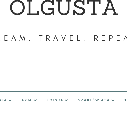
OPA
AZJA
POLSKA
SMAKI ŚWIATA
T