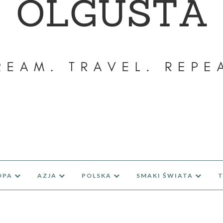
OPA
AZJA
POLSKA
SMAKI ŚWIATA
T