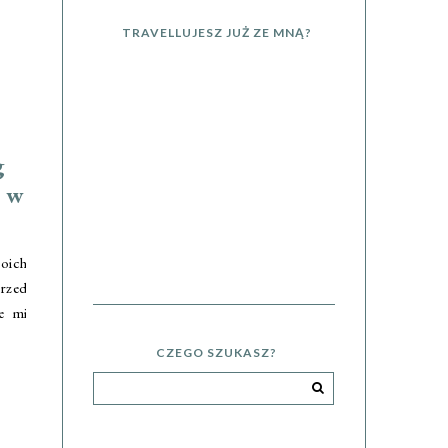
TRAVELLUJESZ JUŻ ZE MNĄ?
g
s w
oich
rzed
e mi
CZEGO SZUKASZ?