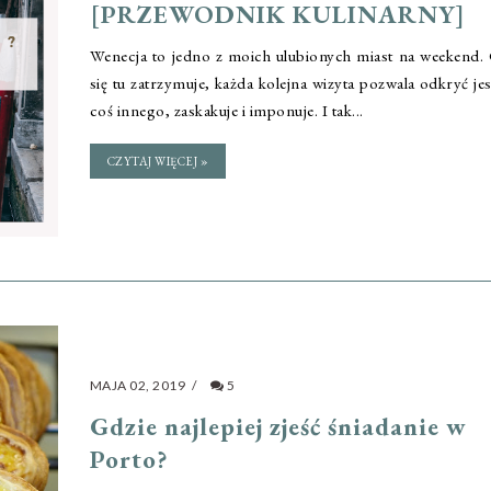
[PRZEWODNIK KULINARNY]
Wenecja to jedno z moich ulubionych miast na weekend.
się tu zatrzymuje, każda kolejna wizyta pozwala odkryć je
coś innego, zaskakuje i imponuje. I tak...
CZYTAJ WIĘCEJ »
MAJA 02, 2019
/
5
Gdzie najlepiej zjeść śniadanie w
Porto?