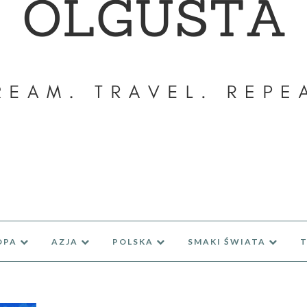
OPA
AZJA
POLSKA
SMAKI ŚWIATA
T