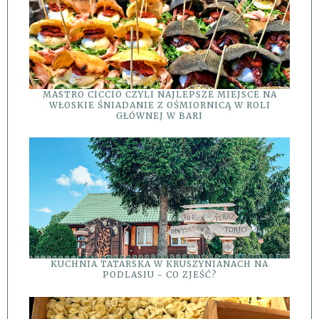
MASTRO CICCIO CZYLI NAJLEPSZE MIEJSCE NA
WŁOSKIE ŚNIADANIE Z OŚMIORNICĄ W ROLI
GŁÓWNEJ W BARI
KUCHNIA TATARSKA W KRUSZYNIANACH NA
PODLASIU - CO ZJEŚĆ?