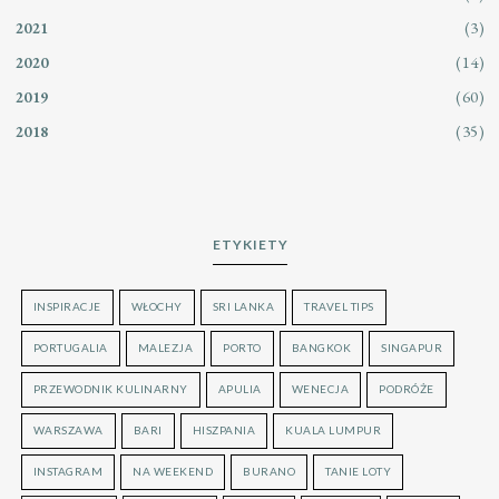
(3)
2021
(14)
2020
(60)
2019
(35)
2018
ETYKIETY
INSPIRACJE
WŁOCHY
SRI LANKA
TRAVEL TIPS
PORTUGALIA
MALEZJA
PORTO
BANGKOK
SINGAPUR
PRZEWODNIK KULINARNY
APULIA
WENECJA
PODRÓŻE
WARSZAWA
BARI
HISZPANIA
KUALA LUMPUR
INSTAGRAM
NA WEEKEND
BURANO
TANIE LOTY