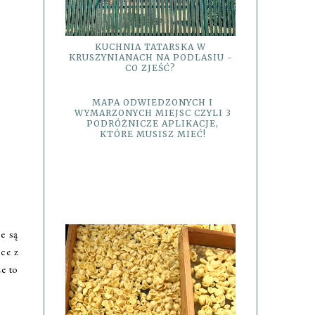
KUCHNIA TATARSKA W
KRUSZYNIANACH NA PODLASIU -
CO ZJEŚĆ?
MAPA ODWIEDZONYCH I
WYMARZONYCH MIEJSC CZYLI 3
PODRÓŻNICZE APLIKACJE,
KTÓRE MUSISZ MIEĆ!
e są
sce z
że to