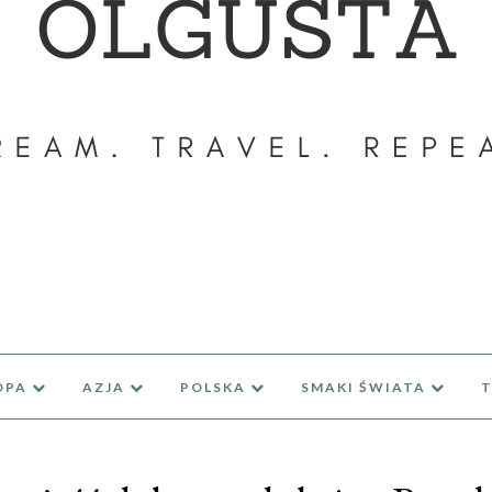
OPA
AZJA
POLSKA
SMAKI ŚWIATA
T