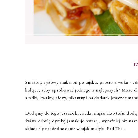
T
Smażony ryżowy makaron po tajsku, prosto z woka - cóż t
kolejce, żeby spróbować jednego z najlepszych? Może dl
słodki, kwaśny, słony, pikantny i na dodatek jeszcze um
Dodajmy do tego jeszcze krewetki, mięso albo tofu, dodajm
świata cebulę dymkę (smakuje ostrzej, wyraźniej niż nas
składa się na idealne danie w tajskim stylu. Pad Thai.