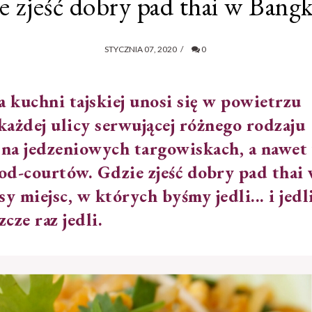
e zjeść dobry pad thai w Bang
STYCZNIA 07, 2020
/
0
a kuchni tajskiej unosi się w powietrzu
każdej ulicy serwującej różnego rodzaju
, na jedzeniowych targowiskach, a nawet
od-courtów. Gdzie zjeść dobry pad thai
iejsc, w których byśmy jedli... i jedli
szcze raz jedli.