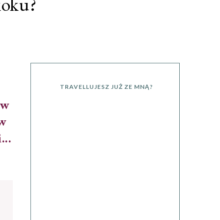
koku?
TRAVELLUJESZ JUŻ ZE MNĄ?
 w
 w
...