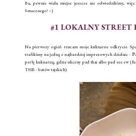
Ba, pewnie wielu miejsc jeszcze nie odwiedziliśmy, wię
Smacznego! :-)
#1 LOKALNY STREET 
Na pierwszy ogień rzucam moje kulinarne odkrycie. Spa
trafiliśmy na jedną z najbardziej imprezowych dzielnic -
P
perłę kulinarną, gdzie uliczny pad thai albo pad see ew 
THB - batów tajskich).