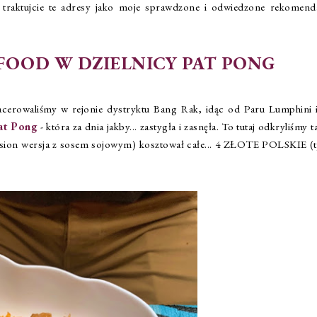
c traktujcie te adresy jako moje sprawdzone i odwiedzone rekomenda
FOOD W DZIELNICY PAT PONG
cerowaliśmy w rejonie dystryktu Bang Rak, idąc od Paru Lumphini i
at Pong
- która za dnia jakby... zastygła i zasnęła. To tutaj odkryliśmy t
(fusion wersja z sosem sojowym) kosztował całe... 4 ZŁOTE POLSKIE (tj