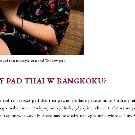
 pad thai to wizyta stracona! To obowiązek!
RY PAD THAI W BANGKOKU?
 dobrej jakości pad thai i na pewno podane przeze mnie 3 adresy ni
go makaronu. Dzielę się nimi jednak, gdybyście chcieli trafić na miej
 trzy miejsca zostały przez nas odwiedzone i zgodnie stwierdziliśmy, 