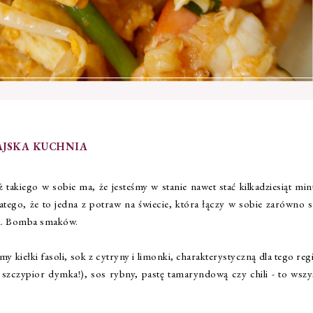
AJSKA KUCHNIA
akiego w sobie ma, że jesteśmy w stanie nawet stać kilkadziesiąt min
atego, że to jedna z potraw na świecie, która łączy w sobie zarówno 
ami. Bomba smaków.
y kiełki fasoli, sok z cytryny i limonki, charakterystyczną dla tego re
z szczypior dymka!), sos rybny, pastę tamaryndową czy chili - to wszy