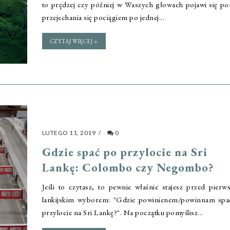
to prędzej czy później w Waszych głowach pojawi się p
przejechania się pociągiem po jednej...
CZYTAJ WIĘCEJ »
LUTEGO 11, 2019
/
0
Gdzie spać po przylocie na Sri
Lankę: Colombo czy Negombo?
Jeśli to czytasz, to pewnie właśnie stajesz przed pier
lankijskim wyborem: "Gdzie powinienem/powinnam spa
przylocie na Sri Lankę?". Na początku pomyślisz...