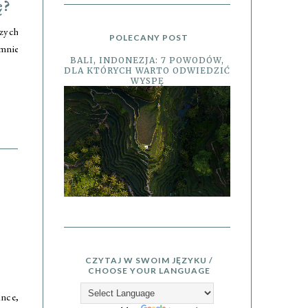
ę?
szych
POLECANY POST
 mnie
BALI, INDONEZJA: 7 POWODÓW,
DLA KTÓRYCH WARTO ODWIEDZIĆ
WYSPĘ
CZYTAJ W SWOIM JĘZYKU /
CHOOSE YOUR LANGUAGE
ance,