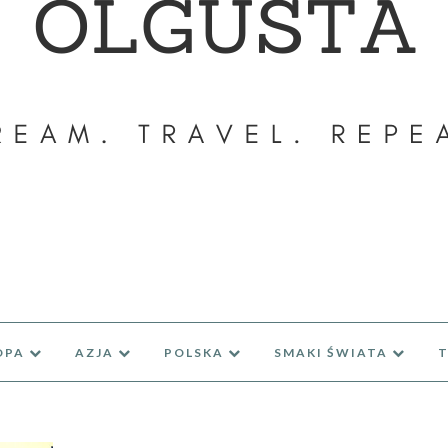
OPA
AZJA
POLSKA
SMAKI ŚWIATA
T