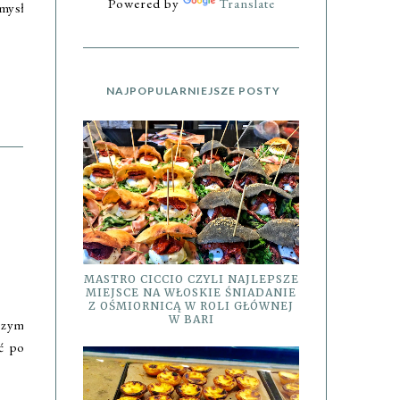
Powered by
Translate
omysł
NAJPOPULARNIEJSZE POSTY
MASTRO CICCIO CZYLI NAJLEPSZE
MIEJSCE NA WŁOSKIE ŚNIADANIE
Z OŚMIORNICĄ W ROLI GŁÓWNEJ
W BARI
wszym
ć po