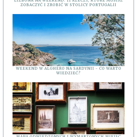
LIZBONA NA WEEKEND: 11 RZECZY, KTÓRE MUSISZ
ZOBACZYĆ I ZROBIĆ W STOLICY PORTUGALII
WEEKEND W ALGHERO NA SARDYNII - CO WARTO
WIEDZIEĆ?
MAPA ODWIEDZONYCH I WYMARZONYCH MIEJSC