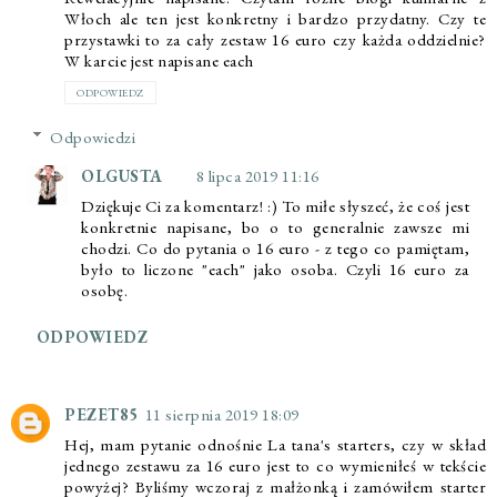
Włoch ale ten jest konkretny i bardzo przydatny. Czy te
przystawki to za cały zestaw 16 euro czy każda oddzielnie?
W karcie jest napisane each
ODPOWIEDZ
Odpowiedzi
OLGUSTA
8 lipca 2019 11:16
Dziękuje Ci za komentarz! :) To miłe słyszeć, że coś jest
konkretnie napisane, bo o to generalnie zawsze mi
chodzi. Co do pytania o 16 euro - z tego co pamiętam,
było to liczone "each" jako osoba. Czyli 16 euro za
osobę.
ODPOWIEDZ
PEZET85
11 sierpnia 2019 18:09
Hej, mam pytanie odnośnie La tana's starters, czy w skład
jednego zestawu za 16 euro jest to co wymieniłeś w tekście
powyżej? Byliśmy wczoraj z małżonką i zamówiłem starter