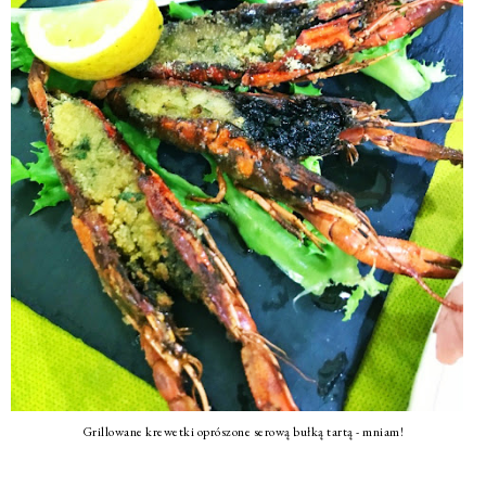
Grillowane krewetki oprószone serową bułką tartą - mniam!