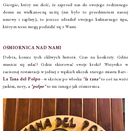
Giorgio, który nie dość, że zaprosił nas do swojego rodzinnego
domu na wielkanocną ucztę (nie było to przedmiotem naszej
umowy i zapłaty), to jeszcze zdradził swojego kulinarnego tipa,
którym teraz mogę podzielić się z Wami.
OŚMIORNICA NAD NAMI
Dobra, koniec tych ckliwych historii. Czas na konkrety. Gdzie
musicie się udać? Gdzie skierować swoje kroki? Wszystko w
zacisznej restauracji w jednej z wąskich uliczek starego miasta Bari -
La Tana del Polpo
- w skrócie po włosku
"la tana"
to coś na wzór
jaskini, nory, a
"polpo"
to nic innego jak ośmiornica.