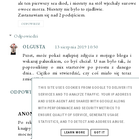
ale ten pierwszy sea diod, i niestety na stół wjechaly surowe
owoce morza. Niestety nie było to zjadliwie.
Zastanawiam się nad 2 podejściem.
ODPOWIEDZ
Odpowiedzi
OLGUSTA
13 sierpnia 2019 10:50
Pezet, może pokaż najlepiej zdjęcia z mojego bloga i
wskazuj paluszkiem, co byś chciał. U nas było tak, że
poprosiliśmy o mix starterów po prostu z danego
dnia... Ciężko mi stwierdzić, czy coś miało się teraz
zmienić? :(
THIS SITE USES COOKIES FROM GOOGLE TO DELIVER ITS
ODPOWIEDZ
SERVICES AND TO ANALYZE TRAFFIC. YOUR IP ADDRESS
AND USER-AGENT ARE SHARED WITH GOOGLE ALONG
WITH PERFORMANCE AND SECURITY METRICS TO
ANONIMOWY
27 października 2019 23:40
ENSURE QUALITY OF SERVICE, GENERATE USAGE
Po rekomedacji udalismy sie do opisywanej przez Ciebie
STATISTICS, AND TO DETECT AND ADDRESS ABUSE.
knajpy i zamowiismy czarny makaron, ktory okazal sie
mocno przecietny. Uwazajcie na rachunek, doliczaja 2 euro
LEARN MORE
GOT IT