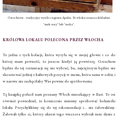
Orecchiette - tradycyjny wyrób z regionu Apulia. Po włosku oznacza dokładnie
"małe uszy" lub "uszka".
KRÓLOWA LOKALU POLECONA PRZEZ WŁOCHA
To jedna z tych kolacji, która wyryła się w mojej głowie i co do
której mam pewność, że jeszcze kiedyś ją powtórzę. Grzechem
będzie do tej restauracji się nie wybrać, ba, najcięższym będzie nie
skosztować jednej z kultowych pozycji w menu, która sama w sobie i
w nazwie nie zachęciłaby Was pewnie do spróbowania.
Tę knajpkę polecił nam poznany Włoch mieszkający w Bari. To on
również powiedział, że koniecznie musimy spróbować bohaterki
lokalu. Przychyliliśmy się do tej rekomendacji i... nie żałowaliśmy.
Żałowali tylko ci, którzy akurat tego wieczora wybrali inne danie z