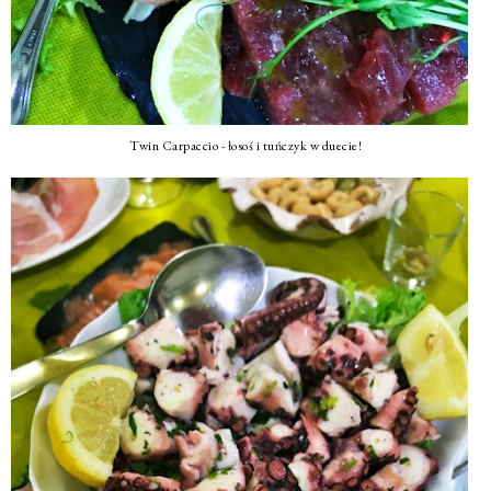
Twin Carpaccio - łosoś i tuńczyk w duecie!