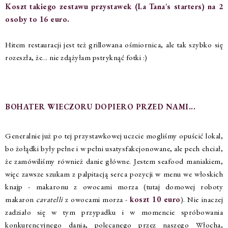
Koszt takiego zestawu przystawek (La Tana's starters) na 2
osoby to 16 euro.
Hitem restauracji jest też grillowana ośmiornica, ale tak szybko się
rozeszła, że... nie zdążyłam pstryknąć fotki :)
BOHATER WIECZORU DOPIERO PRZED NAMI...
Generalnie już po tej przystawkowej uczcie mogliśmy opuścić lokal,
bo żołądki były pełne i w pełni usatysfakcjonowane, ale pech chciał,
że zamówiliśmy również danie główne. Jestem seafood maniakiem,
więc zawsze szukam z palpitacją serca pozycji w menu we włoskich
knajp - makaronu z owocami morza (tutaj domowej roboty
makaron
cavatelli
z owocami morza -
koszt 1
0 euro
). Nie inaczej
zadziało się w tym przypadku i w momencie spróbowania
konkurencyjnego dania, polecanego przez naszego Włocha,