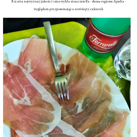
Ricotta najwyższej jakości i niezwykła stracciatella - duma regionu Apulia -
wyglądem przypominająca zawinięty cukierek