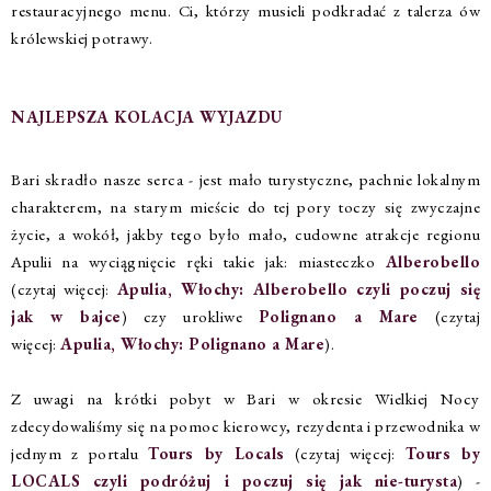
restauracyjnego menu. Ci, którzy musieli podkradać z talerza ów
królewskiej potrawy.
NAJLEPSZA KOLACJA WYJAZDU
Bari skradło nasze serca - jest mało turystyczne, pachnie lokalnym
charakterem, na starym mieście do tej pory toczy się zwyczajne
życie, a wokół, jakby tego było mało, cudowne atrakcje regionu
Apulii na wyciągnięcie ręki takie jak: miasteczko
Alberobello
(czytaj więcej:
Apulia, Włochy: Alberobello czyli poczuj się
jak w bajce
) czy urokliwe
Polignano a Mare
(czytaj
więcej:
Apulia, Włochy: Polignano a Mare
).
Z uwagi na krótki pobyt w Bari w okresie Wielkiej Nocy
zdecydowaliśmy się na pomoc kierowcy, rezydenta i przewodnika w
jednym z portalu
Tours by Locals
(czytaj więcej:
Tours by
LOCALS czyli podróżuj i poczuj się jak nie-turysta
) -