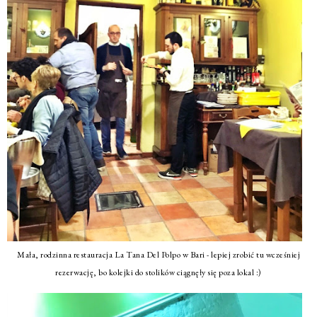
Mała, rodzinna restauracja La Tana Del Polpo w Bari - lepiej zrobić tu wcześniej
rezerwację, bo kolejki do stolików ciągnęły się poza lokal :)