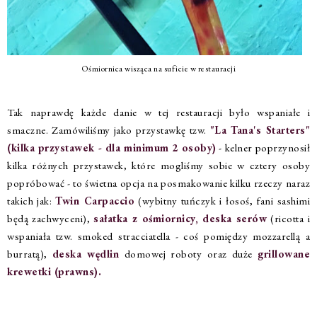
Ośmiornica wisząca na suficie w restauracji
Tak naprawdę każde danie w tej restauracji było wspaniałe i
smaczne. Zamówiliśmy jako przystawkę tzw.
"La Tana's Starters"
(kilka przystawek - dla minimum 2 osoby)
- kelner poprzynosił
kilka różnych przystawek, które mogliśmy sobie w cztery osoby
popróbować - to świetna opcja na posmakowanie kilku rzeczy naraz
takich jak:
Twin Carpaccio
(wybitny tuńczyk i łosoś, fani sashimi
będą zachwyceni),
sałatka z ośmiornicy, deska serów
(ricotta i
wspaniała tzw. smoked stracciatella - coś pomiędzy mozzarellą a
burratą),
deska wędlin
domowej roboty oraz duże
grillowane
krewetki (prawns).