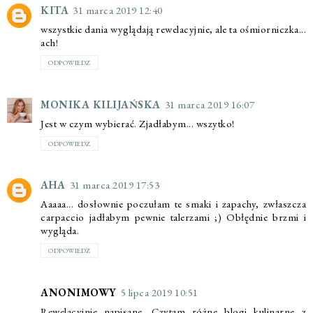
KITA
31 marca 2019 12:40
wszystkie dania wyglądają rewelacyjnie, ale ta ośmiorniczka...
ach!
ODPOWIEDZ
MONIKA KILIJAŃSKA
31 marca 2019 16:07
Jest w czym wybierać. Zjadłabym... wszytko!
ODPOWIEDZ
AHA
31 marca 2019 17:53
Aaaaa... dosłownie poczułam te smaki i zapachy, zwłaszcza
carpaccio jadłabym pewnie talerzami ;) Obłędnie brzmi i
wygląda.
ODPOWIEDZ
ANONIMOWY
5 lipca 2019 10:51
Rewelacyjnie napisane. Czytam różne blogi kulinarne z