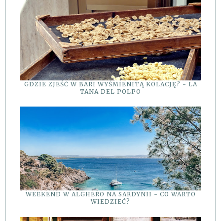
GDZIE ZJEŚĆ W BARI WYŚMIENITĄ KOLACJĘ? - LA
TANA DEL POLPO
WEEKEND W ALGHERO NA SARDYNII - CO WARTO
WIEDZIEĆ?