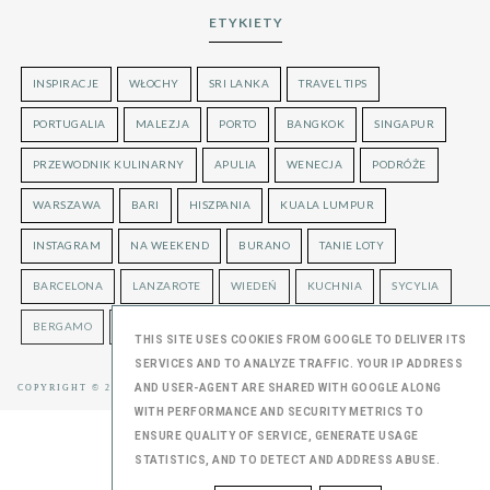
ETYKIETY
INSPIRACJE
WŁOCHY
SRI LANKA
TRAVEL TIPS
PORTUGALIA
MALEZJA
PORTO
BANGKOK
SINGAPUR
PRZEWODNIK KULINARNY
APULIA
WENECJA
PODRÓŻE
WARSZAWA
BARI
HISZPANIA
KUALA LUMPUR
INSTAGRAM
NA WEEKEND
BURANO
TANIE LOTY
BARCELONA
LANZAROTE
WIEDEŃ
KUCHNIA
SYCYLIA
BERGAMO
LONDYN
UKRAINA
THIS SITE USES COOKIES FROM GOOGLE TO DELIVER ITS
SERVICES AND TO ANALYZE TRAFFIC. YOUR IP ADDRESS
AND USER-AGENT ARE SHARED WITH GOOGLE ALONG
COPYRIGHT © 2016
OLGUSTA
, BLOGGER
BLOG DESIGN:
KAROGRAFIA.PL
WITH PERFORMANCE AND SECURITY METRICS TO
ENSURE QUALITY OF SERVICE, GENERATE USAGE
STATISTICS, AND TO DETECT AND ADDRESS ABUSE.