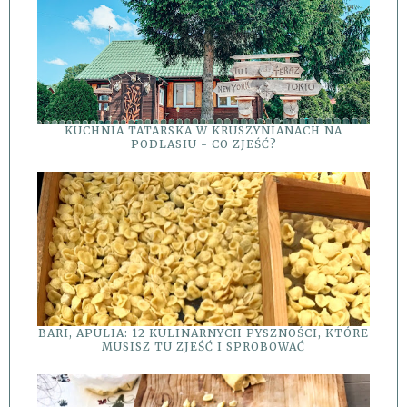
KUCHNIA TATARSKA W KRUSZYNIANACH NA
PODLASIU - CO ZJEŚĆ?
BARI, APULIA: 12 KULINARNYCH PYSZNOŚCI, KTÓRE
MUSISZ TU ZJEŚĆ I SPROBOWAĆ