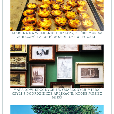
LIZBONA NA WEEKEND: 11 RZECZY, KTÓRE MUSISZ
ZOBACZYĆ I ZROBIĆ W STOLICY PORTUGALII
MAPA ODWIEDZONYCH I WYMARZONYCH MIEJSC
CZYLI 3 PODRÓŻNICZE APLIKACJE, KTÓRE MUSISZ
MIEĆ!